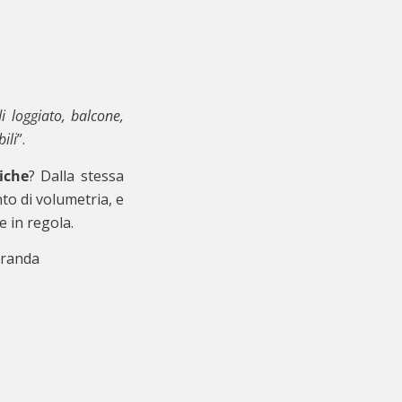
i loggiato, balcone,
ili
”.
iche
? Dalla stessa
to di volumetria, e
e in regola.
eranda