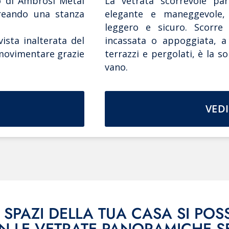
o di Ambrosi Metal
La vetrata scorrevole par
creando una stanza
elegante e maneggevole,
leggero e sicuro. Scorre
vista inalterata del
incassata o appoggiata, a s
a movimentare grazie
terrazzi e pergolati, è la s
vano.
VEDI
 SPAZI DELLA TUA CASA SI PO
N LE VETRATE PANORAMICHE 