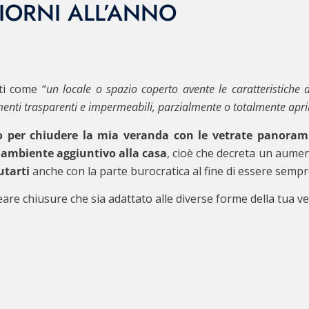
IORNI ALL’ANNO
ti come “
un locale o spazio coperto avente le caratteristiche d
lementi trasparenti e impermeabili, parzialmente o totalmente aprib
 per chiudere la mia veranda con le vetrate panoram
ambiente aggiuntivo alla casa
, cioè che decreta un aumen
utarti
anche con la parte burocratica al fine di essere sempr
eare chiusure che sia adattato alle diverse forme della tua v