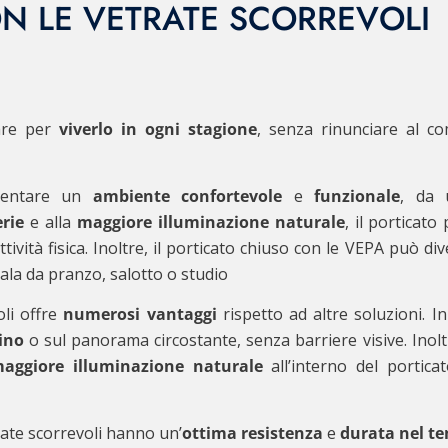
ON LE VETRATE SCORREVOLI
are per
viverlo in ogni stagione
, senza rinunciare al c
iventare un
ambiente confortevole
e
funzionale
, da u
rie
e alla
maggiore illuminazione naturale
, il porticat
’attività fisica. Inoltre, il porticato chiuso con le VEPA può d
sala da pranzo, salotto o studio
oli offre
numerosi vantaggi
rispetto ad altre soluzioni. In
ino
o sul panorama circostante, senza barriere visive. Inoltr
aggiore illuminazione naturale
all’interno del portic
etrate scorrevoli hanno un’
ottima resistenza
e
durata nel t