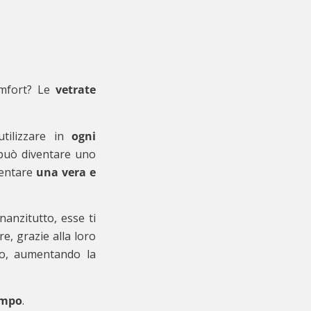
omfort? Le
vetrate
tilizzare in
ogni
o può diventare uno
iventare
una vera e
nanzitutto, esse ti
e, grazie alla loro
ato, aumentando la
empo
.